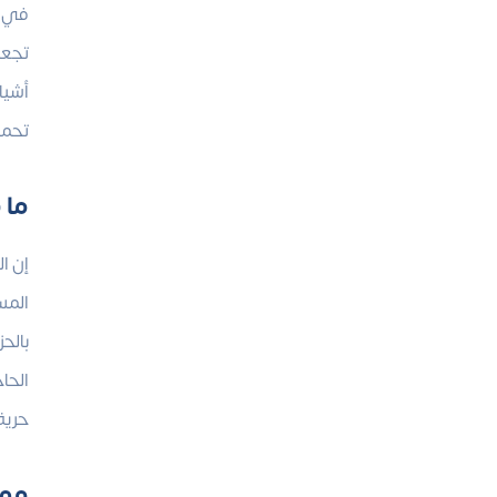
تجعل
أشيا
تحم
ما هو 
إن ا
المس
بالح
الحا
حرية
ممي