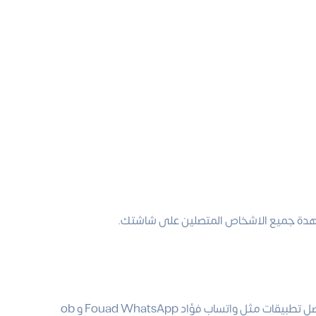
باختصار ، بمجرد تنزيل FM WhatsApp لنظام Android ستثبت APK أحد أفضل تطبيقات مثل واتساب فؤاد Fouad WhatsApp و ob