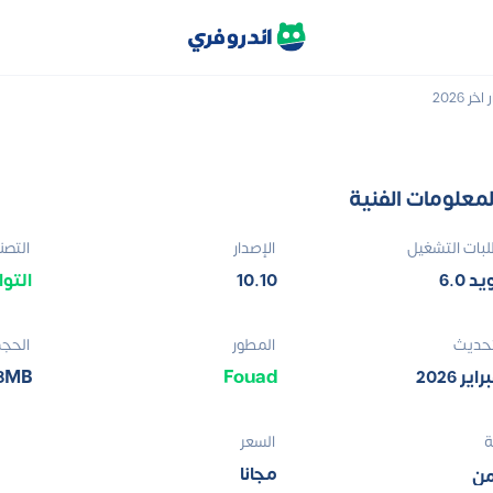
لمعلومات الفنية
بات التشغيل
الإصدار
التصن
د 6.0
10.10
التو
تحديث
المطور
الحج
Fouad‏
.8MB
ة
السعر
مجانا
من