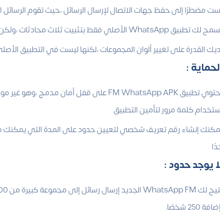
ست مضطرًا إلى حفظ جهات الاتصال لإرسال الرسائل ،حيث تقوم الرسائل ا
ك تطبيق WhatsApp الأصلي فقط بتثبيت ثلاث محادثات ،ولكن يمكنك استخدام 100 دردشة مع FMWhatsApp
ديك القدرة على تغيير ألوان المجموعات ،لكنها ليست في التطبيق الأصل
حماية :
يحتوي تطبيق FM WhatsApp APK على قفل أمان 
ستخدام كلمة مرور لتأمين التطبيق
مكنك إنشاء رقم تعريف شخصي لتعيين حدود على المدة التي يمكنك فيها 
ًا
ا يوجد حدود :
افة 250 شخصًا.