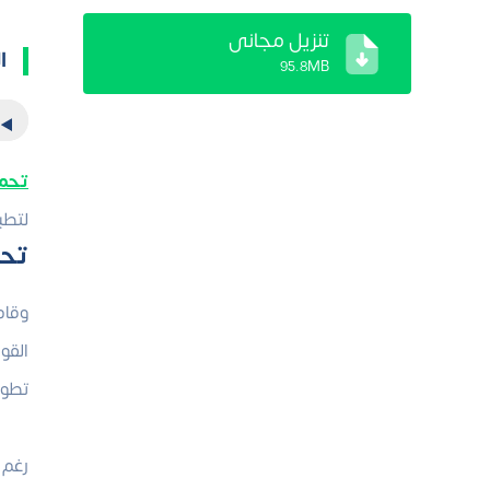
تنزيل مجاني
ا
95.8MB
تحميل 
لتطبيق واتس
تحميل 
وقام
القو
تطوي
رغم 