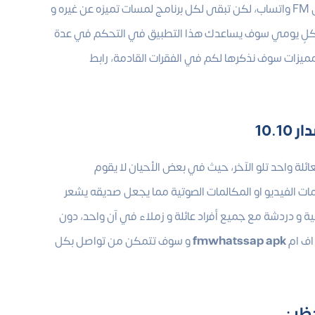
في أي تطبيق آخر، باستثناء تطبيق واحد و هو واتس اب جي بي الذي ينافس FM واتساب، لكن تبقى لكل برنامج لمسات تميزه عن غيره و
بشكلٍ يومي سوف يساعدك هذا التطبيق في التحكم في عدة
المميزات سوف نذكرها لكم في الفقرات القادمة، رابط
10.1
لة واحد تلو الآخر، حيث في بعض الأحيان لا يقوم
ات الفيديو او المكالمات الصوتية مما يجعل صديقه يشعر
ة و دردشة مع جميع أفراد عائلة و زملاء في آن واحد، دون
 اف ام
fmwhatssap apk
و سوف تتمكن من تواصل بكل
ظر :