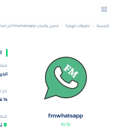
الرئيسية
تطبيقات مهكرة
تحميل واتساب fmwhatsapp اخر اصدار اخر 2026
/
/
ا
متطل
اندروي
آخر 
14 فبراير 2026
fmwhatsapp
الحال
10.10
آ