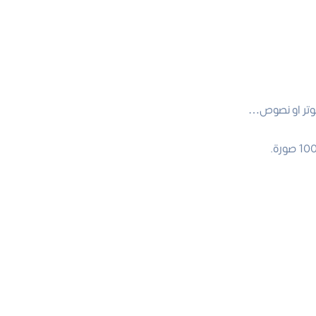
يوتر او نصوص…