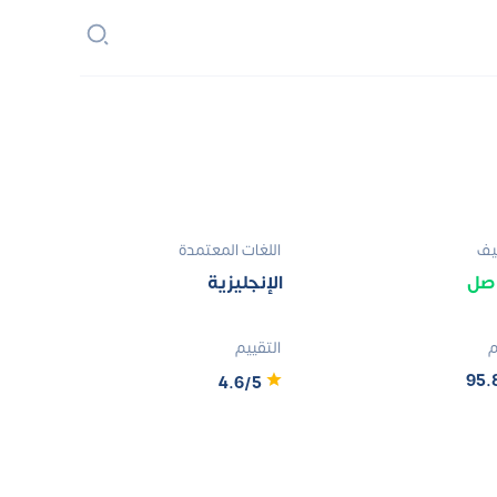
يف
اللغات المعتمدة
اصل
الإنجليزية
م
التقييم
95
4.6/5